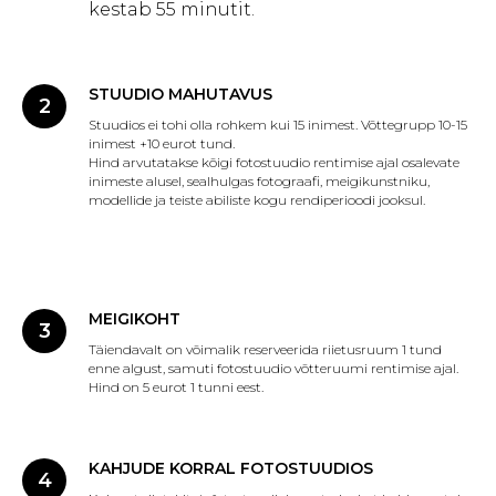
kestab 55 minutit.
STUUDIO MAHUTAVUS
Stuudios ei tohi olla rohkem kui 15 inimest. Võttegrupp 10-15
inimest +10 eurot tund.
Hind arvutatakse kõigi fotostuudio rentimise ajal osalevate
inimeste alusel, sealhulgas fotograafi, meigikunstniku,
modellide ja teiste abiliste kogu rendiperioodi jooksul.
MEIGIKOHT
Täiendavalt on võimalik reserveerida riietusruum 1 tund
enne algust, samuti fotostuudio võtteruumi rentimise ajal.
Hind on 5 eurot 1 tunni eest.
KAHJUDE KORRAL FOTOSTUUDIOS