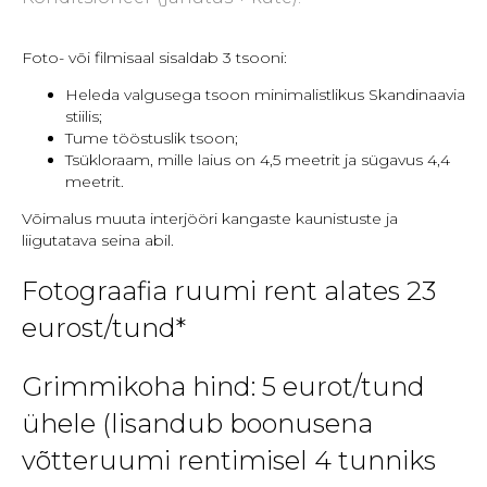
Foto- või filmisaal sisaldab 3 tsooni:
Heleda valgusega tsoon minimalistlikus Skandinaavia
stiilis;
Tume tööstuslik tsoon;
Tsükloraam, mille laius on 4,5 meetrit ja sügavus 4,4
meetrit.
Võimalus muuta interjööri kangaste kaunistuste ja
liigutatava seina abil.
Fotograafia ruumi rent alates 23
eurost/tund*
Grimmikoha hind: 5 eurot/tund
ühele (lisandub boonusena
võtteruumi rentimisel 4 tunniks