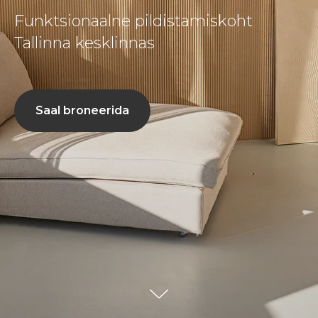
Funktsionaalne pildistamiskoht
Tallinna kesklinnas
Saal broneerida