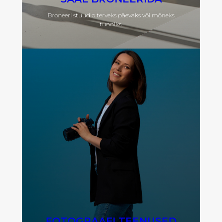
Broneeri stuudio terveks päevaks või mõneks
tunniks.
FOTOGRAAFI TEENUSED