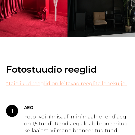
Fotostuudio reeglid
*Täielikud reeglid on leitavad reeglite leheküljel
AEG
Foto- või filmisaali minimaalne rendiaeg
on 1,5 tundi. Rendiaeg algab broneeritud
kellaajast. Viimane broneeritud tund