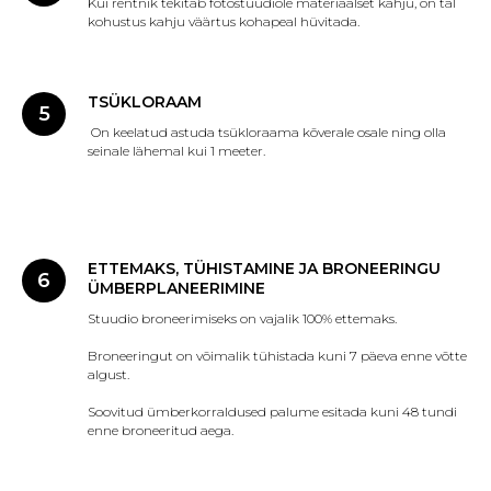
Kui rentnik tekitab fotostuudiole materiaalset kahju, on tal
kohustus kahju väärtus kohapeal hüvitada.
TSÜKLORAAM
On keelatud astuda tsükloraama kõverale osale ning olla
seinale lähemal kui 1 meeter.
ETTEMAKS, TÜHISTAMINE JA BRONEERINGU
ÜMBERPLANEERIMINE
Stuudio broneerimiseks on vajalik 100% ettemaks.
Broneeringut on võimalik tühistada kuni 7 päeva enne võtte
algust.
Soovitud ümberkorraldused palume esitada kuni 48 tundi
enne broneeritud aega.