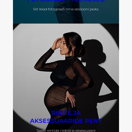
Siit leiad fotograafi oma sessiooni jaoks.
RIIETE JA
AKSESSUAARIDE RENT
Saate rentida riideid ja aksessuaare