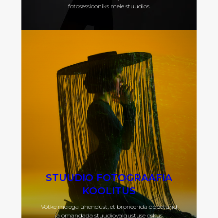
fotosessiooniks meie stuudios.
STUUDIO FOTOGRAAFIA
KOOLITUS
Võtke meiega ühendust, et broneerida õppetund
ja omandada stuudiovalgustuse oskus.