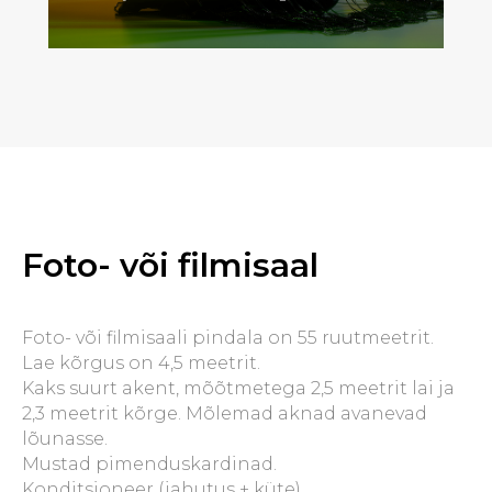
Foto- või filmisaal
Foto- või filmisaali pindala on 55 ruutmeetrit.
Lae kõrgus on 4,5 meetrit.
Kaks suurt akent, mõõtmetega 2,5 meetrit lai ja
2,3 meetrit kõrge. Mõlemad aknad avanevad
lõunasse.
Mustad pimenduskardinad.
Konditsioneer (jahutus + küte).