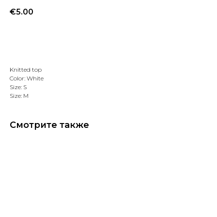
€
5.00
Добавить в избранное
Knitted top
Color: White
Size: S
Size: M
Смотрите также