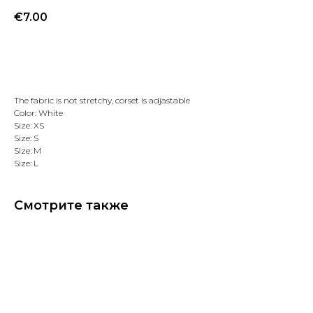
€
7.00
Добавить в избранное
The fabric is not stretchy, corset is adjastable
Color: White
Size: XS
Size: S
Size: M
Size: L
Смотрите также