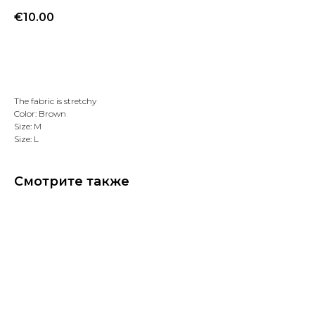
€
10.00
Добавить в избранное
The fabric is stretchy
Color: Brown
Size: M
Size: L
Смотрите также