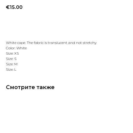
€
15.00
Добавить в избранное
White cape. The fabric is translucent and not stretchy
Color: White
Size: XS
Size: S
Size: M
Size: L
Смотрите также