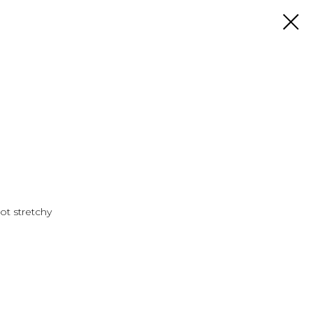
е
not stretchy