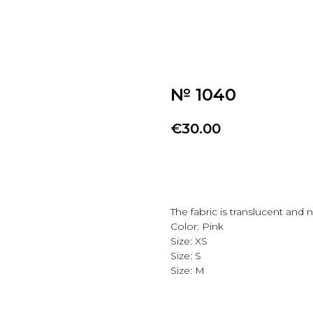
№ 1040
€
30.00
Добавить в избранно
The fabric is translucent and 
Color: Pink
Size: XS
Size: S
Size: M