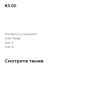
€
5.00
Добавить в избранное
The fabric is translucent
Color: Beige
Size: S
Size: M
Смотрите также