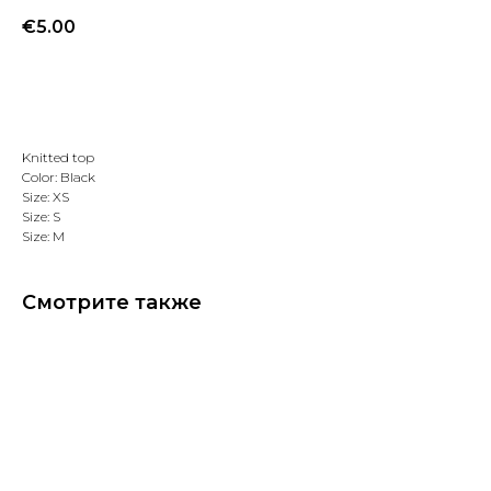
€
5.00
Добавить в избранное
Knitted top
Color: Black
Size: XS
Size: S
Size: M
Смотрите также