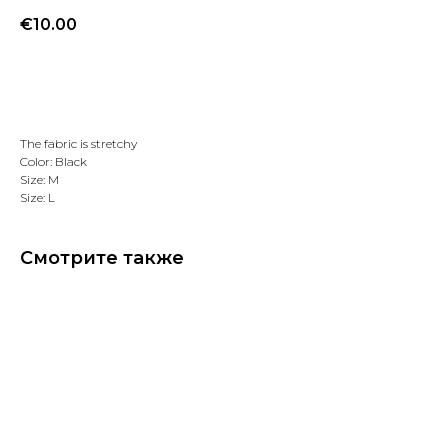
€
10.00
Добавить в избранное
The fabric is stretchy
Color: Black
Size: M
Size: L
Смотрите также