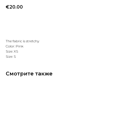
€
20.00
Добавить в избранное
The fabric is stretchy
Color: Pink
Size: XS
Size: S
Смотрите также