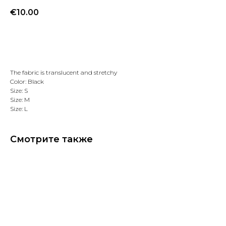
€
10.00
Добавить в избранное
The fabric is translucent and stretchy
Color: Black
Size: S
Size: M
Size: L
Смотрите также