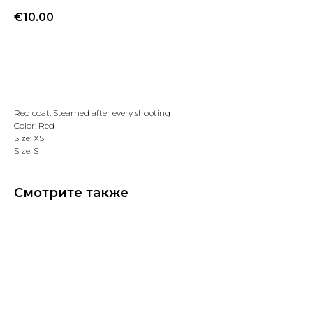
€
10.00
Добавить в избранное
Red coat. Steamed after every shooting
Color: Red
Size: XS
Size: S
Смотрите также