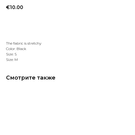
€
10.00
Добавить в избранное
The fabric is stretchy
Color: Black
Size: S
Size: M
Смотрите также