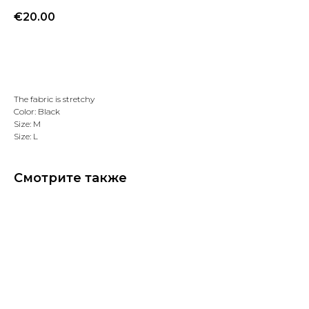
€
20.00
Добавить в избранное
The fabric is stretchy
Color: Black
Size: M
Size: L
Смотрите также