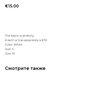
€
15.00
Добавить в избранное
The fabric is stretchy
A skirt or top separately is
€
10
Color: White
Size: S
Size: M
Смотрите также